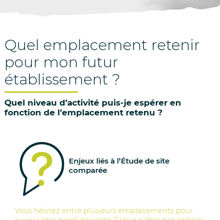
au
contenu
Quel emplacement retenir
pour mon futur
établissement ?
Quel niveau d’activité puis-je espérer en
fonction de l’emplacement retenu ?
Enjeux liés à l’Étude de site
comparée
Vous hésitez entre plusieurs emplacements pour
ouvrir votre point de vente ? Vous n’êtes pas certain