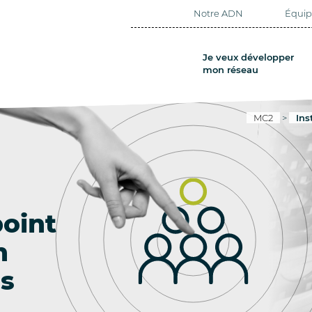
Notre ADN
Équi
Je veux développer
mon réseau
MC2
>
Ins
point
n
is